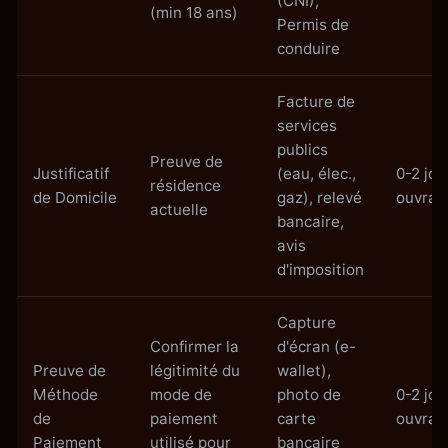
(CNI),
(min 18 ans)
Permis de
conduire
Facture de
services
publics
Preuve de
Justificatif
(eau, élec.,
0-2 jou
résidence
de Domicile
gaz), relevé
ouvrab
actuelle
bancaire,
avis
d'imposition
Capture
Confirmer la
d'écran (e-
Preuve de
légitimité du
wallet),
Méthode
mode de
photo de
0-2 jou
de
paiement
carte
ouvrab
Paiement
utilisé pour
bancaire