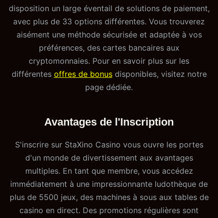
disposition un large éventail de solutions de paiement,
avec plus de 33 options différentes. Vous trouverez
aisément une méthode sécurisée et adaptée à vos
préférences, des cartes bancaires aux
cryptomonnaies. Pour en savoir plus sur les
différentes
offres de bonus
disponibles, visitez notre
page dédiée.
Avantages de l'Inscription
S'inscrire sur StaXino Casino vous ouvre les portes
d'un monde de divertissement aux avantages
multiples. En tant que membre, vous accédez
immédiatement à une impressionnante ludothèque de
plus de 5500 jeux, des machines à sous aux tables de
casino en direct. Des promotions régulières sont