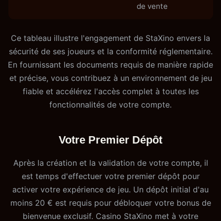
de vente
Ce tableau illustre l'engagement de StaXino envers la
sécurité de ses joueurs et la conformité réglementaire.
En fournissant les documents requis de manière rapide
et précise, vous contribuez à un environnement de jeu
fiable et accélérez l'accès complet à toutes les
fonctionnalités de votre compte.
Votre Premier Dépôt
Après la création et la validation de votre compte, il
est temps d'effectuer votre premier dépôt pour
activer votre expérience de jeu. Un dépôt initial d'au
moins 20 € est requis pour débloquer votre bonus de
bienvenue exclusif. Casino StaXino met à votre