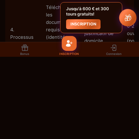
Télécharger
Jusqu'à 600 € et 300
tours gratuits!
les
🎁
Pièce
documents
INSCRIPTION
d'identité,
0-2 j
4.
requis
justificatif de
ouvr
Processus
(identité,
domicile,
(pour
KYC
domicile,
preuve de
vérif
paiement)
Bonus
INSCRIPTION
Connexion
paiement.
via
l'interface.
Choisir une
méthode de
Montant du
5. Effectuer
paiement et
dépôt, détails
le Premier
déposer des
2-5 
de la méthode
Dépôt
fonds sur
de paiement.
votre
compte.