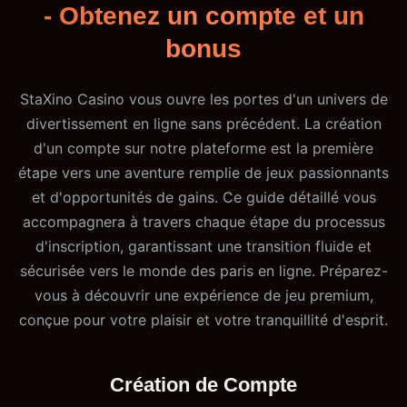
- Obtenez un compte et un
bonus
StaXino Casino vous ouvre les portes d'un univers de
divertissement en ligne sans précédent. La création
d'un compte sur notre plateforme est la première
étape vers une aventure remplie de jeux passionnants
et d'opportunités de gains. Ce guide détaillé vous
accompagnera à travers chaque étape du processus
d'inscription, garantissant une transition fluide et
sécurisée vers le monde des paris en ligne. Préparez-
vous à découvrir une expérience de jeu premium,
conçue pour votre plaisir et votre tranquillité d'esprit.
Création de Compte