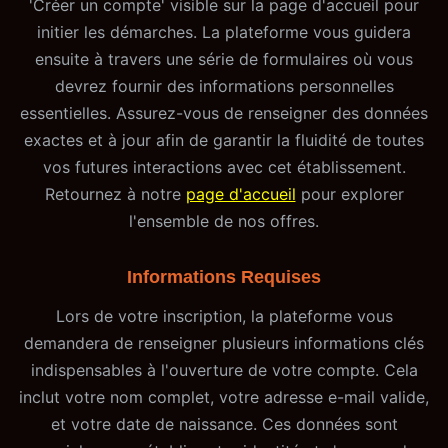
'Créer un compte' visible sur la page d'accueil pour
initier les démarches. La plateforme vous guidera
ensuite à travers une série de formulaires où vous
devrez fournir des informations personnelles
essentielles. Assurez-vous de renseigner des données
exactes et à jour afin de garantir la fluidité de toutes
vos futures interactions avec cet établissement.
Retournez à notre
page d'accueil
pour explorer
l'ensemble de nos offres.
Informations Requises
Lors de votre inscription, la plateforme vous
demandera de renseigner plusieurs informations clés
indispensables à l'ouverture de votre compte. Cela
inclut votre nom complet, votre adresse e-mail valide,
et votre date de naissance. Ces données sont