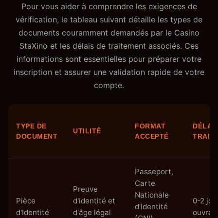
Pour vous aider à comprendre les exigences de
vérification, le tableau suivant détaille les types de
documents couramment demandés par le Casino
StaXino et les délais de traitement associés. Ces
informations sont essentielles pour préparer votre
inscription et assurer une validation rapide de votre
compte.
TYPE DE
FORMAT
DÉLAI 
UTILITÉ
DOCUMENT
ACCEPTÉ
TRAIT
Passeport,
Carte
Preuve
Nationale
Pièce
d'identité et
0-2 jou
d'Identité
d'Identité
d'âge légal
ouvrab